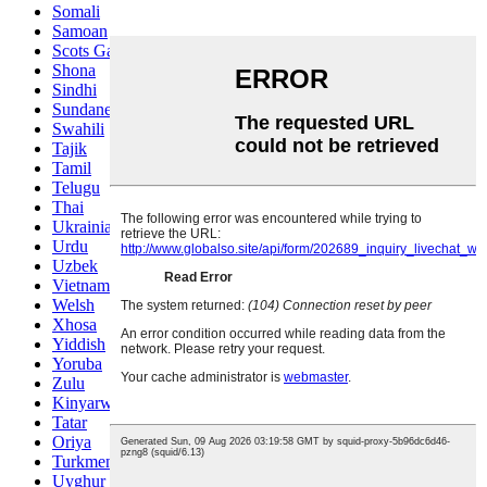
Somali
Samoan
Scots Gaelic
Shona
Sindhi
Sundanese
Swahili
Tajik
Tamil
Telugu
Thai
Ukrainian
Urdu
Uzbek
Vietnamese
Welsh
Xhosa
Yiddish
Yoruba
Zulu
Kinyarwanda
Tatar
Oriya
Turkmen
Uyghur