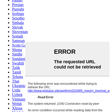
Pashto
Persian
Punjabi
Serbian
Sesotho
Sinhala
Slovak
Slovenian
Somali
Samoan
Scots Gaelic
Shona
Sindhi
Sundanese
Swahili
Tajik
Tamil
Telugu
Thai
Ukrainian
Urdu
Uzbek
Vietnamese
Welsh
Xhosa