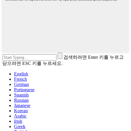
검색하려면 Enter 키를 누르고
닫으려면 ESC 키를 누르세요.
English
French
German
Portuguese
Spanish
Russian
Japanese
Korean
Arabic
Irish
Greek